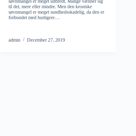
søvnmangel er meget udbredt. Mange vænner sig
til det, mere eller mindre. Men den kroniske
søvnmangel er meget sundhedsskadelig, da den er
forbundet med hurtigere…
admin
December 27, 2019