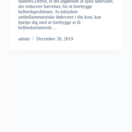
diabetes.Derfor, er det afgørende at spise fødevarer,
der reducerer hævelser, for at forebygge
helbredsproblemer. At inkludere
antiinflammatoriske fødevarer i din kost, kan
hjælpe dig med at forebygge at få
helbredsrelaterede…
admin
December 28, 2019