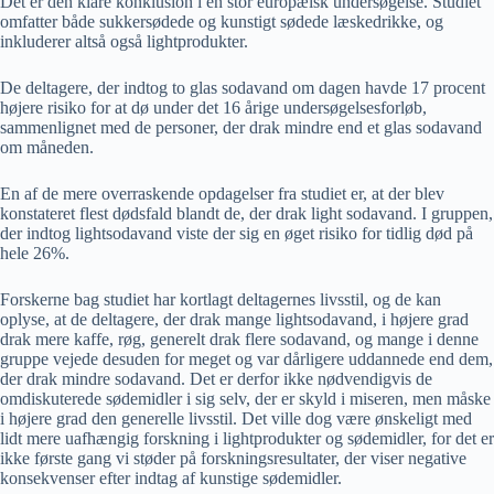
Det er den klare konklusion i en stor europæisk undersøgelse. Studiet
omfatter både sukkersødede og kunstigt sødede læskedrikke, og
inkluderer altså også lightprodukter.
De deltagere, der indtog to glas sodavand om dagen havde 17 procent
højere risiko for at dø under det 16 årige undersøgelsesforløb,
sammenlignet med de personer, der drak mindre end et glas sodavand
om måneden.
En af de mere overraskende opdagelser fra studiet er, at der blev
konstateret flest dødsfald blandt de, der drak light sodavand. I gruppen,
der indtog lightsodavand viste der sig en øget risiko for tidlig død på
hele 26%.
Forskerne bag studiet har kortlagt deltagernes livsstil, og de kan
oplyse, at de deltagere, der drak mange lightsodavand, i højere grad
drak mere kaffe, røg, generelt drak flere sodavand, og mange i denne
gruppe vejede desuden for meget og var dårligere uddannede end dem,
der drak mindre sodavand. Det er derfor ikke nødvendigvis de
omdiskuterede sødemidler i sig selv, der er skyld i miseren, men måske
i højere grad den generelle livsstil. Det ville dog være ønskeligt med
lidt mere uafhængig forskning i lightprodukter og sødemidler, for det er
ikke første gang vi støder på forskningsresultater, der viser negative
konsekvenser efter indtag af kunstige sødemidler.