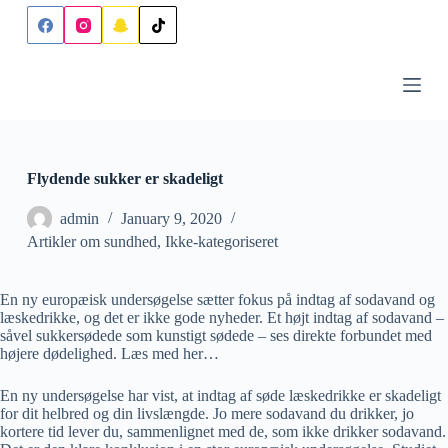
S
k
i
p
t
o
c
o
n
Flydende sukker er skadeligt
t
e
n
admin
January 9, 2020
t
Artikler om sundhed
,
Ikke-kategoriseret
En ny europæisk undersøgelse sætter fokus på indtag af sodavand og
læskedrikke, og det er ikke gode nyheder. Et højt indtag af sodavand –
såvel sukkersødede som kunstigt sødede – ses direkte forbundet med
højere dødelighed. Læs med her…
En ny undersøgelse har vist, at indtag af søde læskedrikke er skadeligt
for dit helbred og din livslængde. Jo mere sodavand du drikker, jo
kortere tid lever du, sammenlignet med de, som ikke drikker sodavand.