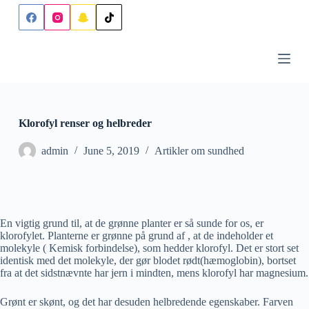
S
k
i
p
t
o
c
o
n
Klorofyl renser og helbreder
t
e
n
admin
June 5, 2019
Artikler om sundhed
t
En vigtig grund til, at de grønne planter er så sunde for os, er
klorofylet. Planterne er grønne på grund af , at de indeholder et
molekyle ( Kemisk forbindelse), som hedder klorofyl. Det er stort set
identisk med det molekyle, der gør blodet rødt(hæmoglobin), bortset
fra at det sidstnævnte har jern i mindten, mens klorofyl har magnesium.
Grønt er skønt, og det har desuden helbredende egenskaber. Farven