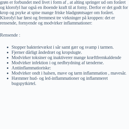
grøn er forbundet med livet i form af , at alting springer ud om foråret
og klorofyl har også en iboende kraft til at forny. Derfor er det godt for
krop og psyke at spise mange friske bladgrøntsager om foråret.
Klorofyl har først og fremmest tre virkninger på kroppen: det er
rensende, fornyende og modvirker inflammationer:
Rensende :
Stopper bakterievækst i sår samt gær og svamp i tarmen.
Fjerner dårligt åndedræt og kropslugte.
Modvirker toksiner og inaktiverer mange kræftfremkaldende
Modvirker infektion i og nedbrydning af tænderne.
Antiinflammatioriske:
Modvirker ondt i halsen, mave og tarm inflammation , mavesår.
Hæmmer hud- og led-inflammationer og inflammeret
bugspytkirtel.